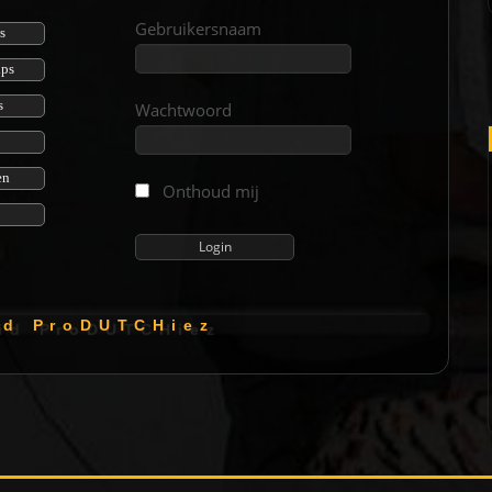
Gebruikersnaam
s
ips
s
Wachtwoord
en
Onthoud mij
i d P r o D U T C H i e z