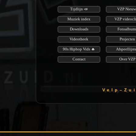
Tijdlijn 📣
VZP Nieuw
Muziek index
VZP videocl
Downloads
Fotoalbum
Videotheek
Projecten
90s Hiphop Vids 🔥
Afspeellijst
Contact
Over VZP
V e l p – Z u 