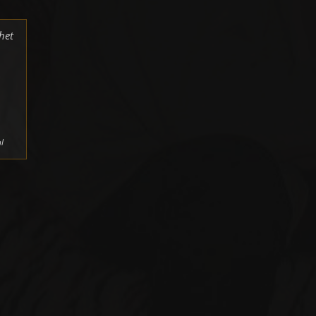
het
l