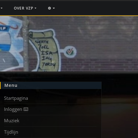
F
OVER VZP
⚙️
Menu
Startpagina
Inloggen ⌨️
Muziek
Tijdlijn